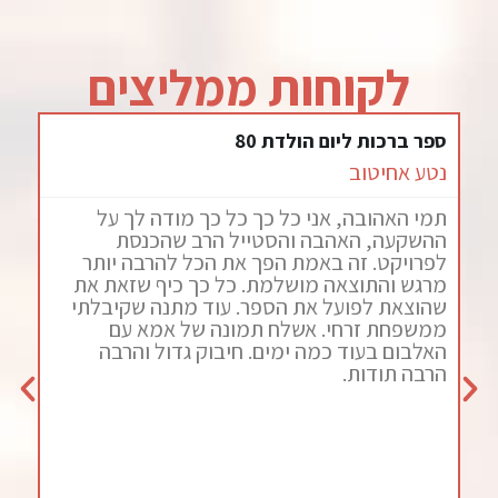
לקוחות ממליצים
ספר ברכות ליום הולדת 80
לינ
נטע אחיטוב
מיכ
תמי האהובה, אני כל כך כל כך מודה לך על
תמי
ת
ההשקעה, האהבה והסטייל הרב שהכנסת
והת
וי
לפרויקט. זה באמת הפך את הכל להרבה יותר
כך 
מרגש והתוצאה מושלמת. כל כך כיף שזאת את
תוד
שהוצאת לפועל את הספר. עוד מתנה שקיבלתי
האי
ממשפחת זרחי. אשלח תמונה של אמא עם
הכנ
האלבום בעוד כמה ימים. חיבוק גדול והרבה
ושה
,
הרבה תודות.
מיכ