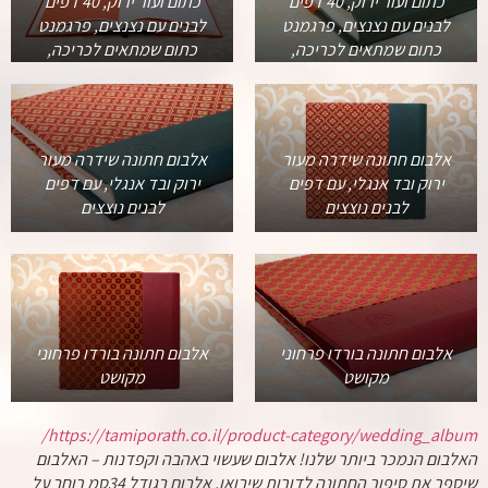
כתום ועור ירוק, 40 דפים
כתום ועור ירוק, 40 דפים
לבנים עם נצנצים, פרגמנט
לבנים עם נצנצים, פרגמנט
כתום שמתאים לכריכה,
כתום שמתאים לכריכה,
אלבום חתונה שידרה מעור
אלבום חתונה שידרה מעור
ירוק ובד אנגלי, עם דפים
ירוק ובד אנגלי, עם דפים
לבנים נוצצים
לבנים נוצצים
אלבום חתונה בורדו פרחוני
אלבום חתונה בורדו פרחוני
מקושט
מקושט
https://tamiporath.co.il/product-category/wedding_album/
האלבום הנמכר ביותר שלנו! אלבום שעשוי באהבה וקפדנות – האלבום
שיספר את סיפור החתונה לדורות שיבואו. אלבום בגודל 34סמ רוחב על