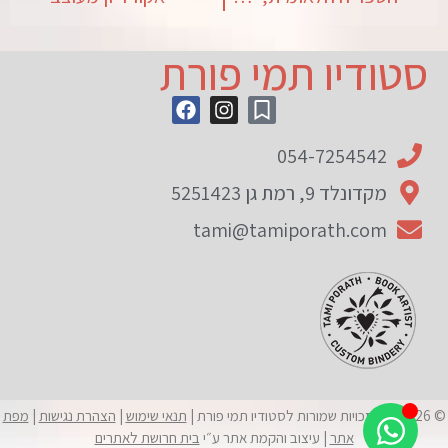
סטודיו תמי פורת
054-7254542
מקדונלד 9, רמת גן 5251423
tami@tamiporath.com
© 2026 כל הזכויות שמורות לסטודיו תמי פורת |
תנאי שימוש
|
הצהרת נגישות
|
מפת
אתר
| עיצוב והקמת אתר ע״י
בית חרושת לאתרים