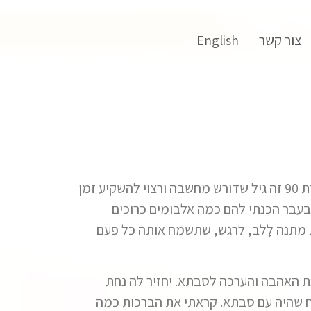
צור קשר
English
מתנה ליום הולדת 90 זה לא קל! בדרך כלל בגד חדש, ספר חדש – עונים על הדרישה ומשמחים אבל יום הולדת 90 זה גיל שדורש מחשבה ורצוי להשקיע זמן
עבר הכנתי להם כמה אלבומים כרוכים
ת מתנה לָלב, לרגש, שתשמח אותה כל פעם
 האהבה והערכה לסבתא. יחזיר לה נחת
כה הכילה סיפור או זכרון משמח שהיה עם סבתא. קראתי את הברכות כמה