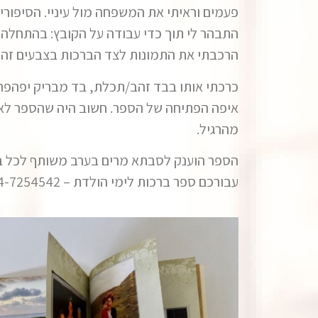
פעמים וראיתי את המשפחה מול עיניי. הסיפור
התבהר לי תוך כדי עבודה על הקובץ: בהתחלה
הרכבתי את התמונות לצד הברכות בצבעים זה
כרכתי אותו בבד זהב/תכלת, בד מבריק יפהפה שייבאתי
מהרגיל.
הספר הוענק לסבתא מרים בערב משותף לכל בנ
עבורכם ספר ברכות לימי הולדת – 054-7254542 תתקשרו ונשוחח על האופציות