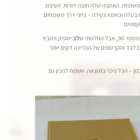
במשפחה. האהבה שלה חוצה דורות. העיצוב
בעלה וכאמא צעירה – ציוני דרך משמחים.
קסטים.
לטתי ש
לב
יספיק ויסביר
של הספר. חשוב היה שהספר לא יהיה כבד מידי, לכן דאגתי שההדפסה תהייה על נייר 120גרם בלבד והקרטונים של הכריכה דקים יותר
 – הכל ניכר בתוצאה. אשמח להכין גם