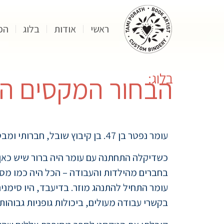
ראשי
אודות
בלוג
הפ
בלוג:
הבחור המקסים ה
עומר נפטר בן 47. בן קיבוץ שובל, חברותי ומבטיח, כל הסימנים לאורך שנות הילדות והנערות הובילו את עומר להיות גבר מבריק, מצליח וכובש.
כשדיקלה התחתנה עם עומר היה ברור שיש כאן זו
בחברים מהילדות והעבודה – הכל היה כמו מסל
עומר התחיל להתנהג מוזר. בדיעבד, היו סימני
בקשרי עבודה מעולים, ביכולות גופניות גבוהות כל כך. המח