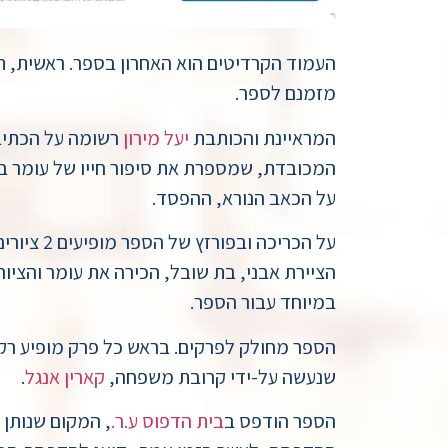
העמוד הקרדיטים הוא האחרון בספר. ראשית, ת
מזמנם לספר.
המראיינת והכותבת
יעל מירון
רשומה על הכתיב
המכובדת, שמספרת את סיפור חייו של עומר ב
על הכאב הנורא, ההפסד.
על הכריכה ובפורזץ של הספר מופיעים 2 ציורים מרהיבים של
הציירת אבני, בת שובל, הכירה את עומר והציו
במיוחד עבור הספר.
הספר מחולק לפרקים. בראש כל פרק מופיע רקע
שנעשה על-ידי קרובת משפחה,
קארין אנגל
.
הספר הודפס ב
בית הדפוס ע.ר.
, המקום שנותן 