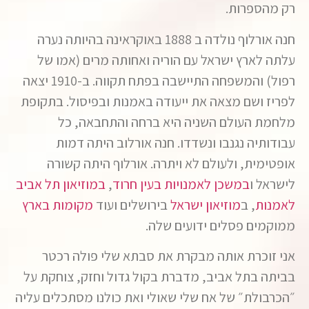
רק מהספרות.
חנה אורלוף נולדה ב 1888 באוקראינה בהיותה נערה
עלתה לארץ ישראל עם הוריה ואחותה מרים (אמו של
רפול) והמשפחה התיישבה בפתח תקווה. ב-1910 יצאה
לפריז ושם מצאה את ייעודה באמנות ובפיסול. בתקופת
מלחמת העולם השניה היא ברחה והתחבאה, כל
עבודותיה נגנבו ונשדדו. חנה אורלוב היתה דמות
אופטימית, ולעולם לא ויתרה. אורלוף היתה קשורה
לישראל ו
במשכן לאמנויות בעין חרוד
,
במוזיאון תל אביב
לאמנות
, ב
מוזיאון ישראל
בירושלים ועוד
מקומות בארץ
ממוקמים פסלים ידועים שלה.
אני זוכרת אותה מבקרת את סבתא שלי פולה רכטר
בביתה בתל אביב, מדברת בקול גדול וחזק, צוחקת על
״הכרבולת״ של אח שלי שאולי ואת כולנו מסתכלים עליה