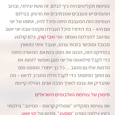
עטיפות תקליטים היה כיף לצלם. זה שטח יצירתי, וברוב
הפעמים יש מעצבים שמכתיבים את הרעיון. בצילום
העטיפה הזה המעצבת היתה מיכל לויט, אחותו של יוני
וגם היא – בת דודתי! מיכל העבירה סקיצה שבה יוני יושב
עם הגב למצלמה ואנחנו -אני ו
אבי קורן
, צלם קולנוע
מכובד ומוכשר בזכות עצמו, שעבד איתי כתאורן
בפרויקט הזה, הכננו את הסט בהתאם. התאורה היתה
כדי לקבל סילואטה של יוני מנגן ואפשר לזהות את
הדמות שלו גם מהגב… כל כך ייחודי. הוספנו פנס
גם מתוך הפסנתר כדי לקבל הילה מסביב לראש – מה
שהצדיק את עצמו לאורך הרבה שנים. ההילה קיימת
סיפורן של עטיפות האלבומים הישראלים
את עטיפת התקליט ״שמוליק קראוס – המיטב״ צילמתי
בזמן צילומי הסרט ״
סוסעץ״
. סירטו של
יקי יושע
.