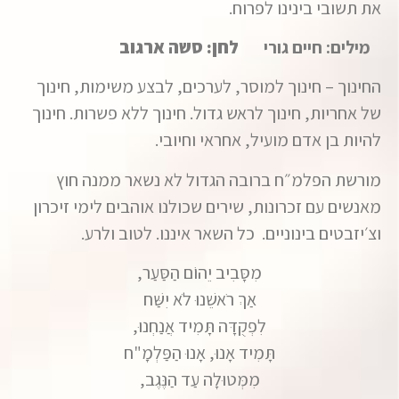
את תשובי בינינו לפרוח.
מילים: חיים גורי
לחן: סשה ארגוב
החינוך
–
חינוך למוסר
,
לערכים
,
לבצע משימות
,
חינוך
של אחריות
,
חינוך לראש גדול
.
חינוך ללא פשרות
.
חינוך
להיות בן אדם מועיל
,
אחראי
ו
חיובי
.
מורשת הפלמ״ח ברובה הגדול לא נשאר ממנה חוץ
מאנשים עם זכרונות
,
שירים שכולנו אוהבים לימי זיכרון
וצ׳יזבטים בינוניים
.
כל השאר איננו
.
לטוב ולרע.
מִסָּבִיב יֵהוֹם הַסַּעַר,
אַךְ רֹאשֵׁנוּ לֹא יִשַּׁח
לִפְקֻדָּה תָּמִיד אֲנַחְנוּ,
תָּמִיד אָנוּ, אָנוּ הַפַּלְמָ"ח
מִמְּטוּלָה עַד הַנֶּגֶב,