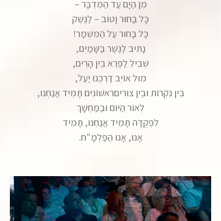
מִן הַיָּם עַד הַמִּדְבָּר –
כָּל בָּחוּר וָטוֹב – לַנֶּשֶׁק
כָּל בָּחוּר עַל הַמִּשְׁמָר!
נָתִיב לַנֶּשֶׁר בַּשָּׁמַיִם,
שְׁבִיל לַפֶּרֶא בֵּין הָרִים,
מוּל אוֹיֵב דַּרְכֵּנוּ יַעַל,
בֵּין נִקְרוֹת וּבֵין צוּרִיםרִאשׁוֹנִים תָּמִיד אֲנַחְנוּ,
לְאוֹר הַיּוֹם וּבַמַּחְשָׁךְ
לִפְקֻדָּה תָּמִיד אֲנַחְנוּ, תָּמִיד
אָנוּ, אָנוּ הַפַּלְמָ"ח.‏