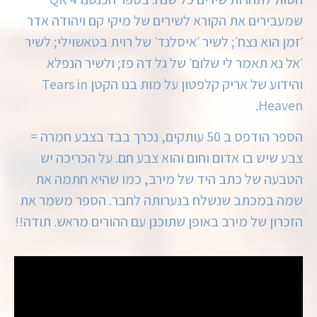
שמעבירים את הקורא לשירים של מיקי קם ויהודה אדר
׳זמן הוא נצח׳; לשיר ׳איסלנד׳ של רוית בטאשוילי; לשיר
׳אל נא תאמר לי שלום׳ של גל דה פז; ולשיר הנפלא
והידוע של אריק קלפטון על מות בנו הקטן Tears in
Heaven.
הספר הודפס ב 50 עותקים, נכרך בבד בצבע חמרה =
צבע שיש בו אדום וחום והוא צבע חם. על הכריכה יש
הטבעה של כתב היד של מירב, כמו שהיא חתמה את
שמה במכתב שנשלח בנערותהּ לחבר. הספר משמר את
הזכרון של מירב באופן שתוכנן עם ההורים מראש. תודה!!