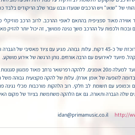
הותי של "שואו" ויש הרכבים שנועדו ונבנו עבור שלב הריקודים בלבד כ
צור אווירה מאוד ספציפית בהתאם לאופי ההרכב. לרוב הרכב מוזיקלי 
– לרוב דמות מוכרת. מגיע להופעה מרוכזת של כ-45 דקות. עלות גבוהה. מגיע עם צ
. מיועד לאירועים עם הרבה אורחים. נותן הרגשה של אירוע מושקע.
– להקה יכולה להיות מורכבת מ-4 אומנים ועד למעלה מ20 אומנים. ללהקה רפרטואר 
מה להופעה של אומן אורח). עלות של להקה מקצועית גבוהה משל הר
ם וכמופע עם תשומת לב חלקי. רוב הלהקות מורכבות מכלי נגינה פופו
ים שלה הגברה ותאורה. גם אם הלהקה משתמשת בציוד של מקום האירו
http://w