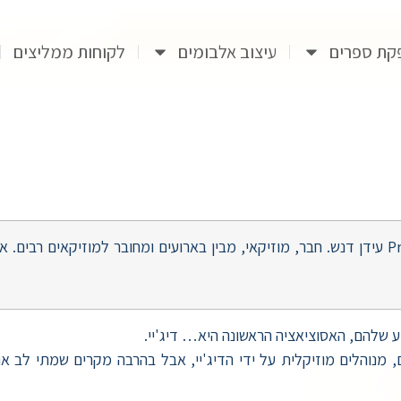
קת ספרים
עיצוב אלבומים
לקוחות ממליצים
כותב המאמר הוא בעל חברת מוזיקה לארועים Prima עידן דנש. חבר, מוזיקאי, מבין בארועים ומחו
וע שלהם, האסוציאציה הראשונה היא… דיג'יי.
ים, מנוהלים מוזיקלית על ידי הדיג'יי, אבל בהרבה מקרים שמתי לב 