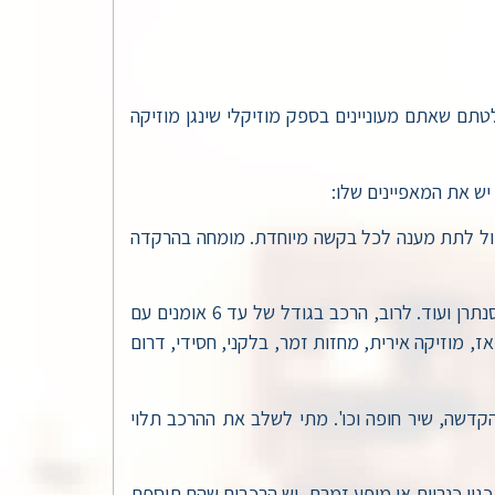
תם שאתם מעוניינים בספק מוזיקלי שינגן מוזיקה
 יש את המאפיינים שלו:
 יכול לתת מענה לכל בקשה מיוחדת. מומחה בהרקדה
– האמת היא שגם נגן בודד עונה לתקן של הרכב מוזיקלי: כנר, נגנית נבל, סקסופוניסט, פסנתרן ועוד. לרוב, הרכב בגודל של עד 6 אומנים עם
, מוזיקה אירית, מחזות זמר, בלקני, חסידי, דרום
קדשה, שיר חופה וכו'. מתי לשלב את ההרכב תלוי
גון כנריות או מופע זמרת, יש הרכבים שהם תוספת