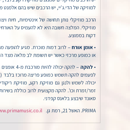
למוזיקה של הדי.ג'יי, יש הרכבים שיש בהם אלמנט מ
הרכב מוזיקלי נותן תחושה של אינטימיות, חיות וי
דקות בממוצע.
•
אומן אורח
או כמופע מרכזי כאשר יש תשומת לב מלאה מצד הקהל
•
להקה
לפעמים להקה תשמש כמופע פריצה מרוכז בלבד (בדו
יכולה לשמש ולנגן גם מוזיקת רקע, מוזיקת ריקודי
זמר/זמרת וכו'. להקה מקצועית לרוב כוללת בשירות
סאונד שיבצע בלאנס קפדני.
PRIMA. האשל 21, רמת גן. idan@primamusic.co.il
ww.primamusic.co.il