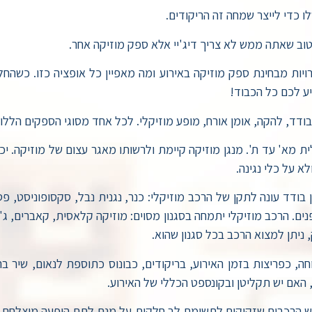
ו כדי לייצר שמחה זה הריקודים.
 טוב שאתה ממש לא צריך דיג'יי אלא ספק מוזיקה אחר.
ות מבחינת ספק מוזיקה באירוע ומה מאפיין כל אופציה כזו. כשהחלט
ע לכם כל הכבוד!
 בודד, להקה, אומן אורח, מופע מוזיקלי. לכל אחד מסוגי הספקים הללו
לית מא' עד ת'. מנגן מוזיקה קיימת ולרשותו מאגר עצום של מוזיקה.
א על כלי נגינה.
 הרכב מוזיקלי יתמחה בסגנון מסוים: מוזיקה קלאסית, קאברים, ג'אז
ניתן למצוא הרכב בכל סגנון שהוא.
, כפריצות בזמן האירוע, בריקודים, כבונוס כתוספת לנאום, שיר בה
 האם יש תקליטן ובקונספט הכללי של האירוע.
יש הרכבים שזקוקים לתשומת לב חלקית על מנת לתת הופעה מוצלחת כ