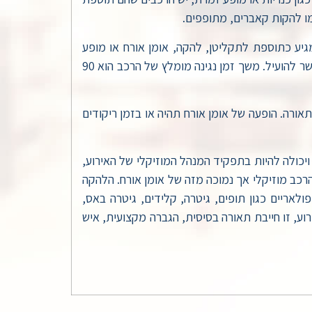
מו להקות קאברים, מתופפים.
מגיע כתוספת לתקליטן, להקה, אומן אורח או מופע
מוזיקלי. המלצה חשובה היא לא להעמיס על האורחים ובכוח ולכפות על ההרכב משך נגינה ממושך, זה יכול יותר להזיק מאשר להועיל. משך זמן נגינה מומלץ של הרכב הוא 90
יוד מאסיבי של הגברה ותאורה. הופעה של אומן אורח תהיה או בזמן ריקודים
נרחב מאוד ממגוון סגנונות ויכולה להיות בתפקיד המנהל המוזיקלי של האירוע,
כב מוזיקלי אך נמוכה מזה של אומן אורח. הלהקה
לאריים כגון תופים, גיטרה, קלידים, גיטרה באס,
ע, זו חייבת תאורה בסיסית, הגברה מקצועית, איש