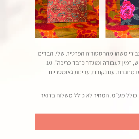
י שמציין עבורי משהו מההסטוריה הפרטית שלי. הבדים
נבחרים בקפידה, עוברים כביסה, גיהוץ והדבקה של כל אחד מהם על נייר. כשהבד מודבק לנייר הוא פחות גמיש, זמין לעבודה ומוגדר כ״בד כריכה״. 10
עם נקודות, כמו מחברות עם נקודות עדינות גאומטריות
שטוח, נוחות לכתיבה. הן נמכרות אצלי במחיר אחיד של 140 שח למחברת כולל מע״מ. המחיר לא כולל משלוח בדואר