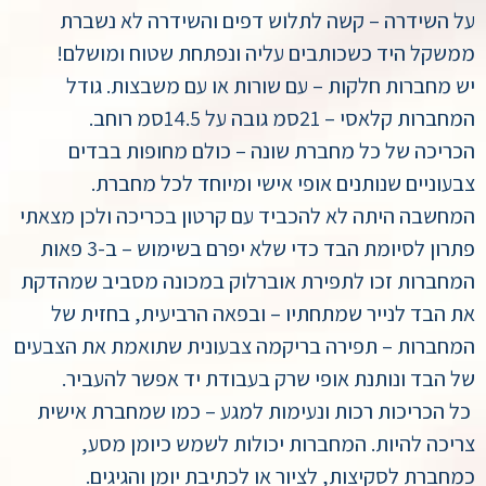
על השידרה – קשה לתלוש דפים והשידרה לא נשברת
ממשקל היד כשכותבים עליה ונפתחת שטוח ומושלם!
יש מחברות חלקות – עם שורות או עם משבצות. גודל
המחברות קלאסי – 21סמ גובה על 14.5סמ רוחב.
הכריכה של כל מחברת שונה – כולם מחופות בבדים
צבעוניים שנותנים אופי אישי ומיוחד לכל מחברת.
המחשבה היתה לא להכביד עם קרטון בכריכה ולכן מצאתי
פתרון לסיומת הבד כדי שלא יפרם בשימוש – ב-3 פאות
המחברות זכו לתפירת אוברלוק במכונה מסביב שמהדקת
את הבד לנייר שמתחתיו – ובפאה הרביעית, בחזית של
המחברות – תפירה בריקמה צבעונית שתואמת את הצבעים
של הבד ונותנת אופי שרק בעבודת יד אפשר להעביר.
כל הכריכות רכות ונעימות למגע – כמו שמחברת אישית
צריכה להיות. המחברות יכולות לשמש כיומן מסע,
כמחברת לסקיצות, לציור או לכתיבת יומן והגיגים.