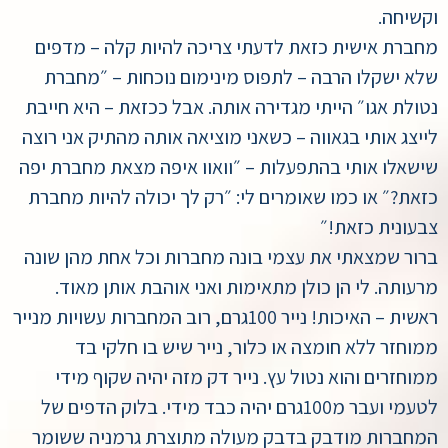
וקשיחה.
מחברת אישית כזאת לדעתי צריכה להיות קלה – מדפים
שלא ישקלו הרבה – לתפוס מינימום נוכחות – ״מחברת
נטולת אגו״ הייתי מגדירה אותה. אבל ככזאת – היא חייבת
לייצג אותי בגאווה – כשאני מוציאה אותה מהתיק אני רוצה
שישאלו אותי בהתפעלות – ״וואוו איפה מצאת מחברת יפה
כזאת?״ או כמו שאומרים לי: ״רק לך יכולה להיות מחברת
צבעונית כזאת!״
ברור שמצאתי את עצמי בונה מחברות וכל אחת מהן שונה
מרעותה. לי הן כולן מתאימות ואני אוהבת אותן מאוד.
ראשית – האיכות! נייר 100גרם, רוב המחברות עשויות מנייר
ממוחזר ללא חומצה או כלור, נייר שיש בו חלקי בד
ממוחזרים והוא נטול עץ. נייר דק מזה יהיה שקוף מידי
לטעמי ועבר מ100גרם יהיה כבד מידי. בלוק הדפים של
המחברות מודבק בדבק מעולה מתוצרת גרמניה ששומר