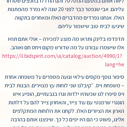
ליווה אותם במסעם המטלטל והם הודו לו בחפצים שטרחו
עליהם. אבי שנפטר כבר לפני 20 שנה לא נפרד מהמתנות
האלו. אנחנו נפרדים מהדברים האלו ומאחרים בתקווה
שיגיעו לבית טוב שישמור עליהם.
תדפדפו בלינק ותראו מה מוצע למכירה – אולי אתם תהיו
אלו שישמרו עבורנו על מה שדורש מקום ויחס חם ואוהב.
https://il.bidspirit.com/ui/catalog/auction/4990/1?
lang=he
סיפור נוסף מקסים עילאי ונועה מספרים על משפחה אחרת
– משפחת ויס. ״קיבלנו שני לוחות עץ מצוירים. הבנות לבית
ויס סיפרו לנו שכשהיו ילדות וגרו בגבעתיים, הופיע איש
הונגרי שרמנטי עם עוד צייר, והאחרון צייר להם על דלתות
הארון את הציורים האלו. לקחנו את הלוחות המתקלפים
אלינו, פשוט כי הם היו יפים כל כך. שיפצנו אותם בהרבה