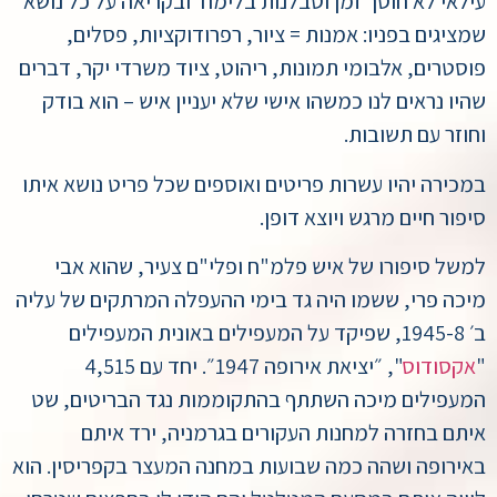
עילאי לא חוסך זמן וסבלנות בלימוד ובקריאה על כל נושא
שמציגים בפניו: אמנות = ציור, רפרודוקציות, פסלים,
פוסטרים, אלבומי תמונות, ריהוט, ציוד משרדי יקר, דברים
שהיו נראים לנו כמשהו אישי שלא יעניין איש – הוא בודק
וחוזר עם תשובות.
במכירה יהיו עשרות פריטים ואוספים שכל פריט נושא איתו
סיפור חיים מרגש ויוצא דופן.
למשל סיפורו של איש פלמ"ח ופלי"ם צעיר, שהוא אבי
מיכה פרי, ששמו היה גד בימי ההעפלה המרתקים של עליה
ב׳ 1945-8, שפיקד על המעפילים באונית המעפילים
"
אקסודוס
", ״יציאת אירופה 1947״. יחד עם 4,515
המעפילים מיכה השתתף בהתקוממות נגד הבריטים, שט
איתם בחזרה למחנות העקורים בגרמניה, ירד איתם
באירופה ושהה כמה שבועות במחנה המעצר בקפריסין. הוא