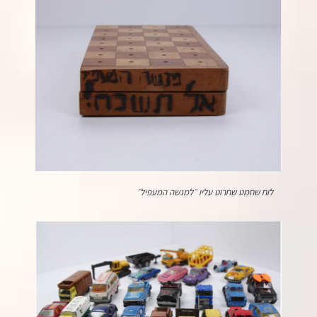
לוח שחמט שחרוט עליו ״למנשה המעפיל״