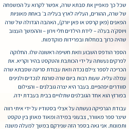
שכל כך מאפיין את סבתא שרה, אפשר לקרוא על המשפחה
של שרה, ההורים, העליה לארץ בעליה ב׳ באחת מאוניות
הפאנים (פאן קרסט או פאן יורק), האהבה הגדולה של שרה
ויוסק׳ה בעלה – לידת הילדים חלי וירון – וההמשך העצוב
שהיה כרוך במחלות ובפרידות מוקדמות.
הספר הודפס השבוע וזאת חשיפה ראשונה שלו. החלוקה
לפרקים נעשתה על ידי הכותבת והטקסט בהיר וקריא. את
הכריכה לספר צילם נכדהּ וזאת עבודת סריגה שסבתא שרה
עמלה עליה. שעות רבות ביום שרה סורגת לנכדים ולנינים
סוודרים יפהפיים. בעבר היא יצרה גובלנים – והצילום
בפורזץ הוא אחד הגובלנים שתלויים בבית בעבדת ידהּ.
עבודת הגרפיקה נעשתה על אצלי בסטודיו על ידי איתי רווה
שיצר ספר מאוורר, צבעוני במידה ומאוד מאוזן בין טקסט
ותמונות. אני גאה בספר הזה שנירקם במשך למעלה משנה