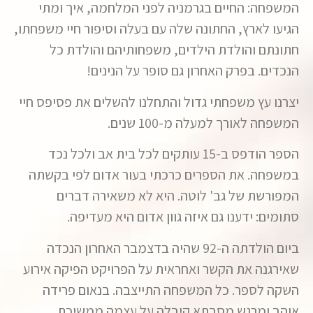
המשפחה: החיים בגרמניה לפני המלחמה, איך ומתי
הגיעו לארץ, החתונה שלה עם בעלה וסיפור חיי משפחתו,
חתונתם והולדת הילדים, משפחותיהם והולדת כל
ה
נכדים. בפרק האחרון גם סופר על הנינים!
יצרנו עץ משפחתי גדול והתחלנו להשלים את פסיפס חיי
המשפחה לאורך למעלה מ-100 שנים.
הספר הודפס ב-15 עותקים לכל בית אב ולכל נכד
במשפחה. את הספרים כרכתי בעור אדום לפי בקשתה
המפורשת של גב' לוטה. היא לא משאירה דברים
סתומים: ידענו גם איזה גוון אדום היא מעדיפה.
ביום הולדתה ה-92 שהיה בדצמבר האחרון הנכדה
שאירגנה את הקשר ואחראית על הפרויקט הפיקה אירוע
השקה לספר. כל המשפחה התייצבה. בנאום פרידה
אוהב ומרגש מסבתא קיבלה על עצמה ממשיכת