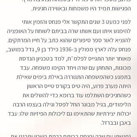
הפגישות תמיד היו משמחות ובאווירה חגיגית.
לפני כמעט 3 שנים התקשר אלי פנחס והזמין אותי
להיפגש איתו ועם אשתו שרה בביתם לשוחח על האופציה
להוציא לאור ספר סיפורים שהוא כתב על חייו המרתקים.
פנחס עלה לארץ מפולין ב-1936 כילד בן 9, גדל במושב,
מאוחר יותר התגייס לפלמ״ח, למד בטכניון הנדסת
מכונות, התחתן עם שרה ויחד הקימו משפחה. עבד
בתמנע כשהמשפחה התגוררה באילת בימים שאילת
היתה מערב פרוע, היה טיס בקורס טייס הראשון
כשהחניכים השתלמו עוד ברומא כדי להשלים את
הלימודים, בגיל מבוגר החל לפסל וגילה בעצמו הרבה
יכולות יצירתיות שהתאימו גם ליכולות הפיזיות שלו: עבד
באבן ובברזל.
נפגשתי עם שרה ופנחס בביתם ברמת השרון ותכננו את