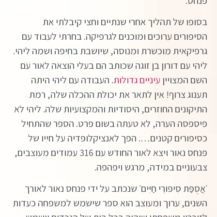
פנחס.
בסופו של תהליך אחרי שנתיים וחצי קיבלתי את
הסיפורים ערוכים ומוכנים לגרפיקה. בחרתי לעבוד עם
גרפיקאית מוכשרת ומנוסה, שיושבת בחיפה ושמה ליהי.
ליהי עם דורון בן זוגה שכותב הם בעלי הוצאה לאור עם
השם המצויין
עיניים גדולות
. העבודה עם ליהי היתה
תענוג צרוף! אין לתאר את יכולת ההכלה שלה, רמת
התיקונים החוזרים, היסודיות והמקצועיות שלה. ליהי לא
פיספסה הערה, לא טעתה בשום פרט. הספר שהתחיל
כסיפורים קטנים…. הפך לאנציקלופדיה על חייו של
פנחס נאור ויצא לאור החודש עם 316 עמודים מעוצבים,
צבעוניים במידה, מרגש ויפהפה.
׳אֲסֻפַּת סִיפּורֵי חַיִּים׳ שנכתב על ידי פנחס נאור לאורך
השנים, ערוך ומעוצב הוא ספר שישמש למשפחה כעדות