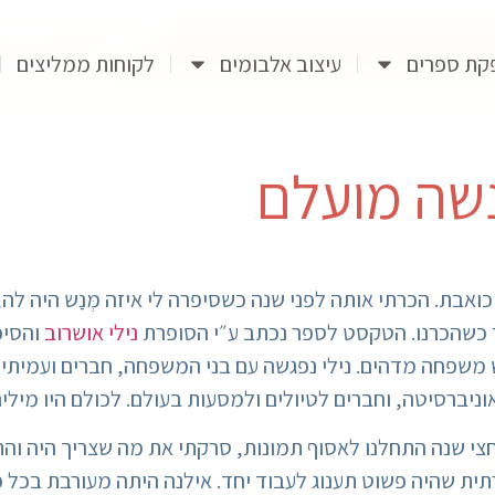
קת ספרים
עיצוב אלבומים
לקוחות ממליצים
נשה מועלם
20 והשאיר את אילנה כואבת. הכרתי אותה לפני שנה כשסיפרה לי איזה מְּנַ
ד כשהכרנו. הטקסט לספר נכתב ע״י הסופרת
נילי אושרוב
והסיפ
ש משפחה מדהים. נילי נפגשה עם בני המשפחה, חברים ועמיתים
ניברסיטה, וחברים לטיולים ולמסעות בעולם. לכולם היו מילים
 שנה התחלנו לאסוף תמונות, סרקתי את מה שצריך היה והת
תית שהיה פשוט תענוג לעבוד יחד. אילנה היתה מעורבת בכל 