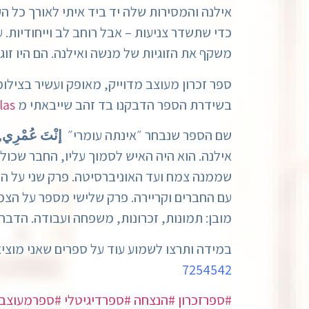
אילנה והמסירות שלה יד ביד איתי לאורך כל 
כדי שתשדר צניעות – אבל רוחב לב וייחודיות.
משקף את הזוגיות של מנשה ואילנה. הם היו זוג
ספר זכרון מעוצב מדוייק, מאופק ועשיר בציל
בשידרת הספר הדבקנו בד זהב שייבאתי מ
Talas בנ
שם הספר שנבחר ״אינתה עומרי״
إنْتَ عُمْرِي
שממנה צמח ועד האוניברסיטה. פרק שני על הת
עם החברים וקריירה. פרק שלישי מספר על הצ
מובן: תמונות, זכרונות, משפחה ועבודה. הדבר
במידה ותרצו לשמוע עוד על ספרים שאני מוציא
7254542
#ספרזכרון
#הנצחה
#ספרדיגיטלי
#ספרמעוצב