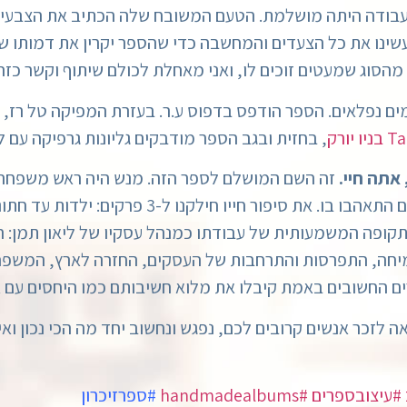
העבודה היתה מושלמת. הטעם המשובח שלה הכתיב את הצבעים 
 עשינו את כל הצעדים והמחשבה כדי שהספר יקרין את דמותו 
 מהסוג שמעטים זוכים לו, ואני מאחלת לכולם שיתוף וקשר כזה 
ומים נפלאים. הספר הודפס בדפוס ע.ר. בעזרת המפיקה טל רז,
יו יורק
, בחזית ובגב הספר מודבקים גליונות גרפיקה עם ל
, אתה חיי.
זה השם המושלם לספר הזה. מנש היה ראש משפחה,
אילנה. הוא היה האיש לסמוך עליו, החבר שכולם התא
קופה המשמעותית של עבודתו כמנהל עסקיו של ליאון תמן: ה
מיחה, התפרסות והתרחבות של העסקים, החזרה לארץ, המשפחה
ים החשובים באמת קיבלו את מלוא חשיבותם כמו היחסים עם א
ה לזכר אנשים קרובים לכם, נפגש ונחשוב יחד מה הכי נכון ו
#עיצובספרים
#handmadealbums
#ספרזיכרון