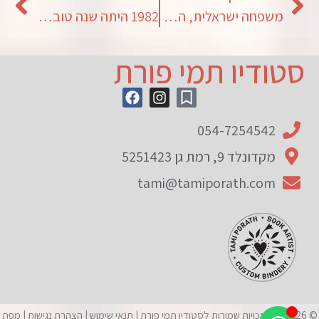
משפחה ישראלית, המושג הפרוץ
1982 היתה שנה טובה לאהבה
סטודיו תמי פורת
054-7254542
מקדונלד 9, רמת גן 5251423
tami@tamiporath.com
© 2026 כל הזכויות שמורות לסטודיו תמי פורת |
תנאי שימוש
|
הצהרת נגישות
|
מפת