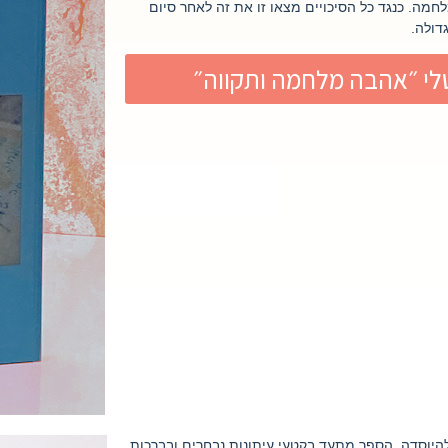
חמה. כנגד כל הסיכויים מצאו זו את זה לאחר סיום
דולה.
לי ״אהבה מלחמה ותקווה״
כשהחֶברה שלו, אֱלוּל, חגגה 40 שנה להיוסדה. הספר מתעד בקטעי עיתונות נבחרים ובברכות