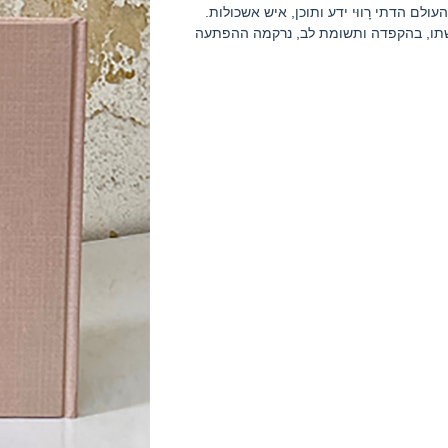
לם הדתי רָווּי ידע ותוכן, איש אשכולות.
ישתו, בהקפדה ותשומת לב, נרקמה ההפתעה