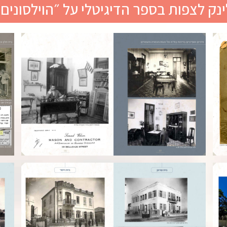
ינק לצפות בספר הדיגיטלי על ״הוילסונים״