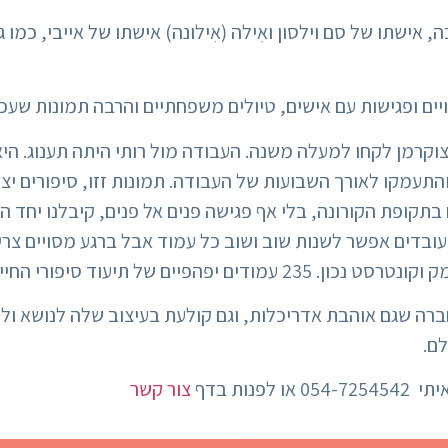
, אישתו של סם וילסון ואִילה (אִילונה) אישתו של אייבי, כמו
ים ופגישות עם אישים, טיולים משפחתיים והרבה תמונות שעכשי
 צוקרמן לקחו למעלה משנה. העבודה מול רותי היתה תענוג. הי
התעמקו לאורך השבועות של העבודה. תמונות זזו, סיפורים יצא
 בתקופת הקורונה, בלי אף פגישה פנים אל פנים, קיבלנו יחד 
עובדים אפשר לשנות שוב ושוב כל עמוד אבל ברגע מסויים צ
ורי החיים של משפחת וילסון לדורותיהם.
רה שגם אוהבת אדריכלות, וגם קולעת בעיצוב שלה לנושא ול
ם.
נות בדף
צור קשר