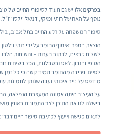
בפרקים אלו יש גם תעוד לסיפורי החיים של טובה
נוסף על האח של רותי ומיקי, דניאל וילסון ז״ל.
סיפור המשפחה על רקע החיים בתל אביב, בילוי
הוצאת הספר ואיסוף החומר על ידי רותי וילסון
לשלוח קבצים, לכתוב הערות – והשיחות הלכו ו
הסופי והנכון. לאט ובסבלנות, הכל בשיחות זום
לסיים. פרידה מהחומר תמיד קשה כי כל זמן ש
מודפס על נייר איכותי ועבה שנותן לתמונות עומק וקונטרסט נכון. 235 עמודים יפהפיים של תיעוד סיפ
על העיצוב היתה אמונה המעצבת הנפלאה, החב
בישלה לנו את התוכן לצד התמונות באופן מושל
לתאום פגישה וייעוץ לכתיבת סיפור חיים דברו איתי 054-7254542 או לפ