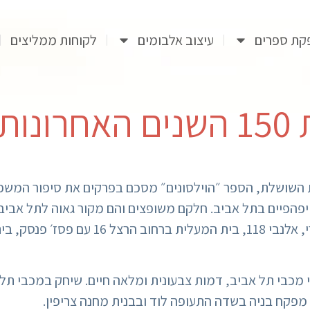
קת ספרים
עיצוב אלבומים
לקוחות ממליצים
ות
יפורי חיים של 3 דורות לאורך 150 שנות השושלת, הספר ״הוילסונים״ מסכם בפרקים 
 ב-1909 ובנה קרוב ל-200 בניינים יפהפיים בתל אביב. חלקם משופצים והם מקור
טאי מכבי תל אביב, דמות צבעונית ומלאה חיים. שיחק במכבי 
מפקח בניה בשדה התעופה לוד ובבנית מחנה צריפין.