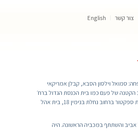
צור קשר
English
את סיפור המשפחה: סמואל וילסון הסבא, קבלן אמריקאי
 גאוה לתל אביב הקטנה של פעם כמו בית הכנסת הגדול ברח׳
אלנבי, בניינים ברחוב קלישר 9, רחוב מונטפיורי, אלנבי 118, בית המעלית ברחוב הרצל 16 עם פסז׳ פנסק, בית ספקטור ברחוב נחלת בנימין 18, בית אהל
תל אביב והשתתף במכביה הראשונה. היה