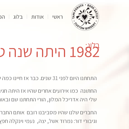
ראשי
אודות
בלוג
הפ
בלוג:
1982 היתה שנה טובה לאהבה
התחתנו היום לפני 31 שנים. כבר אז חיינו כמה שנים יחד, נסענו ללוס אנג'לס ללמוד קולנוע ולעבוד, וחזרנו לשבועיים לארץ כדי להתחתן.
החתונה כמו אירועים אחרים שהיו אז היתה חג
שלי היה אדריכל המלון, הורי התחתנו שם ובאו
החברים שלנו שהיו מסביבנו רובם אותם החברים ש
וגיבורי דור: נמרוד אשל, יצה, נעמי וינקלה חפץ,