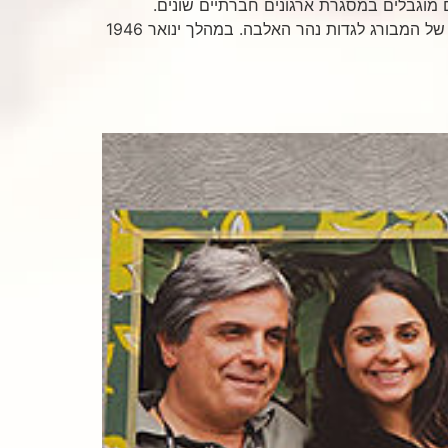
נשיא פעלה רבות למען ילדים מוגבלים במסגרת ארגונים חברתיים שונים.
בצעירותה ועוד לפני קום המדינה התנדבה לעזרה בטיפול בילדים שהגיעו לאחוזת ורבורג בבלנקנזה שוכנת בפרבר האמיד של המבורג לגדות נהר האלבה. במהלך ינואר 1946