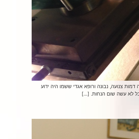
 דר׳ שמריהו היה דמות צנועה, נבונה ורופא אגדי ששמו היה ידוע
בל לא עשה שום הנחות. […]