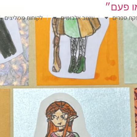
ו פעם״
קת ספרים
עיצוב אלבומים
לקוחות ממליצים