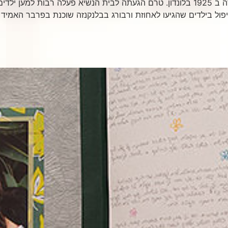
ראומה ויצמן, אשת נשיא המדינה ה-7 עזר ויצמן, נולדה ב 1925 בלונדון. טרם הגעתה לבית ה