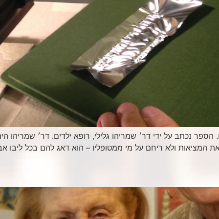
 הארוכים״ הוא ספר שהוצאתי ב7 עותקים. הספר נכתב על ידי דר׳ שמריהו גלילי, רופא ילדים.
 את המציאות ולא ריחם על מי ממטופליו – הוא דאג להם בכל ליבו א