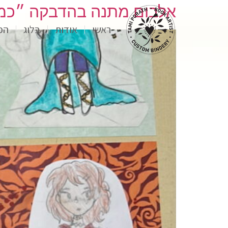
לתוכן
אלבום מתנה בהדבקה ״כמ
ראשי
אודות
בלוג
הפ