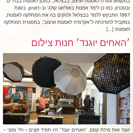
במקצועו ומורה לאמנות ועיצוב בבצלאל, במכון לאמנות בבת ים
ובטכניון. כמו כן לימד אמנות באוליווט קולג' וב-pratt. בשנת
1967 התבקש ללמד בבצלאל ולהקים בה את המחלקה לאמנות,
במקביל להפיכתה ל׳אקדמיה לאמנות ועיצוב'. במסגרת המחלקה
לאמנות […]
׳האחים יוגנד׳ חנות צילום
יוגנד זאת מילת קסם. ׳האחים יוגנד׳ היו תמיד זקנים – וילי ומוני –