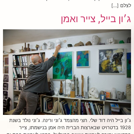
לצלם […]
ג׳ון בייל, צייר ואמן
ג׳ון בייל היה דוד שלי. חצי מהצמד ג׳וני ורינה. ג׳וני נולד בשנת
1928 בדטרויט שבארצות הברית היה אמן בנישמתו, צייר