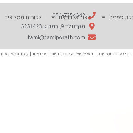
054-7254542
קת ספרים
עיצוב אלבומים
לקוחות ממליצים
מקדונלד 9, רמת גן 5251423
tami@tamiporath.com
תנאי שימוש
|
הצהרת נגישות
|
מפת אתר
| עיצוב והקמת אתר 