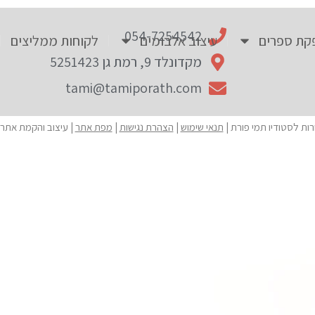
054-7254542
קת ספרים
עיצוב אלבומים
לקוחות ממליצים
מקדונלד 9, רמת גן 5251423
tami@tamiporath.com
תנאי שימוש
|
הצהרת נגישות
|
מפת אתר
| עיצוב והקמת אתר 