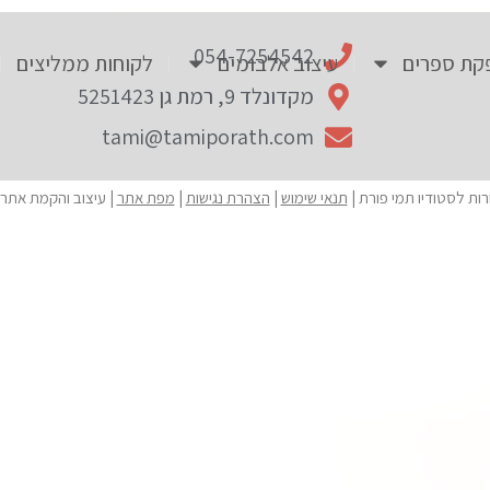
054-7254542
קת ספרים
עיצוב אלבומים
לקוחות ממליצים
מקדונלד 9, רמת גן 5251423
tami@tamiporath.com
תנאי שימוש
|
הצהרת נגישות
|
מפת אתר
| עיצוב והקמת אתר 